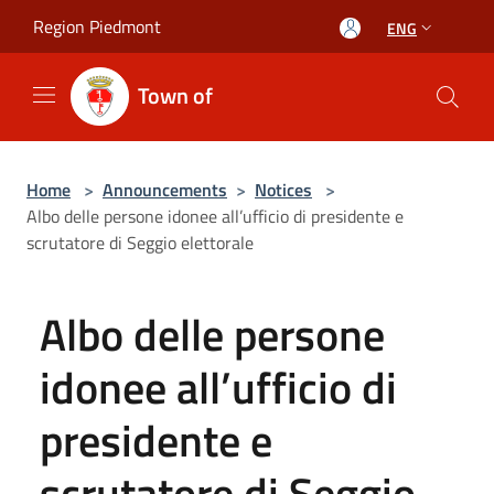
Salta al contenuto principale
Region Piedmont
ENG
Town of
Home
>
Announcements
>
Notices
>
Albo delle persone idonee all’ufficio di presidente e
scrutatore di Seggio elettorale
Albo delle persone
idonee all’ufficio di
presidente e
scrutatore di Seggio