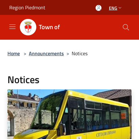
Salta al contenuto principale
Region Piedmont
ENG
Town of
Home
>
Announcements
>
Notices
Notices