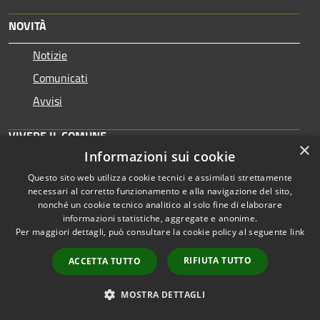
NOVITÀ
Notizie
Comunicati
Avvisi
VIVERE IL COMUNE
×
Informazioni sui cookie
Luoghi
Questo sito web utilizza cookie tecnici e assimilati strettamente
Eventi
necessari al corretto funzionamento e alla navigazione del sito,
nonché un cookie tecnico analitico al solo fine di elaborare
informazioni statistiche, aggregate e anonime.
CONTATTI
Per maggiori dettagli, può consultare la cookie policy al seguente
link
RIFIUTA TUTTO
ACCETTA TUTTO
Comune di Chivasso
P.za Gen.le C.A. Dalla Chiesa 8, 10034 Chivasso (TO) -
MOSTRA DETTAGLI
10034 - Chivasso
Codice Fiscale: 82500150014