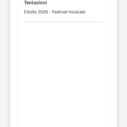
Tentazioni
Fier
Carl
Estate 2026 - Festival musicale
Manif
Patro
Fest
Carl
Mani
agos