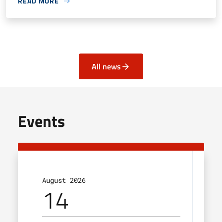
READ MORE
All news
Events
August 2026
Augu
14
2