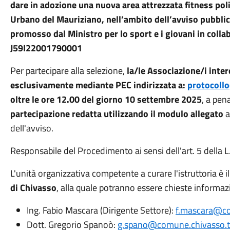
dare in adozione una nuova area attrezzata fitness poli
Urbano del Mauriziano, nell’ambito dell’avviso pubblico
promosso dal Ministro per lo sport e i giovani in coll
J59I22001790001
Per partecipare alla selezione,
la/le Associazione/i inte
esclusivamente mediante PEC indirizzata a:
protocoll
oltre le ore 12.00 del giorno 10 settembre 2025
, a pen
partecipazione redatta utilizzando il modulo allegato
a
dell'avviso.
Responsabile del Procedimento ai sensi dell'art. 5 della 
L'unità organizzativa competente a curare l'istruttoria è i
di Chivasso
, alla quale potranno essere chieste informaz
Ing. Fabio Mascara (Dirigente Settore):
f.mascara@co
Dott. Gregorio Spanoò:
g.spano@comune.chivasso.to