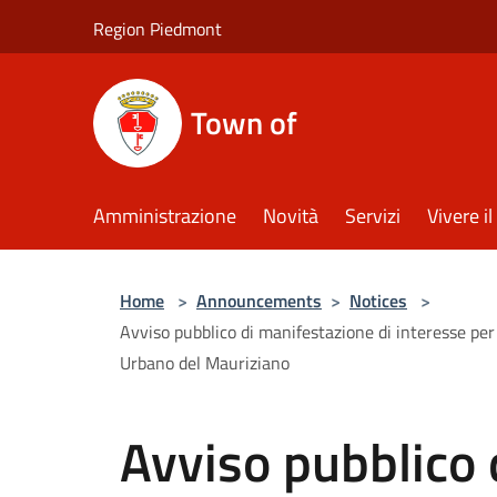
Salta al contenuto principale
Region Piedmont
Town of
Amministrazione
Novità
Servizi
Vivere 
Home
>
Announcements
>
Notices
>
Avviso pubblico di manifestazione di interesse per 
Urbano del Mauriziano
Avviso pubblico 