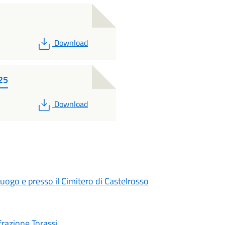
PDF
Download
025
PDF
Download
uogo e presso il Cimitero di Castelrosso
frazione Torassi