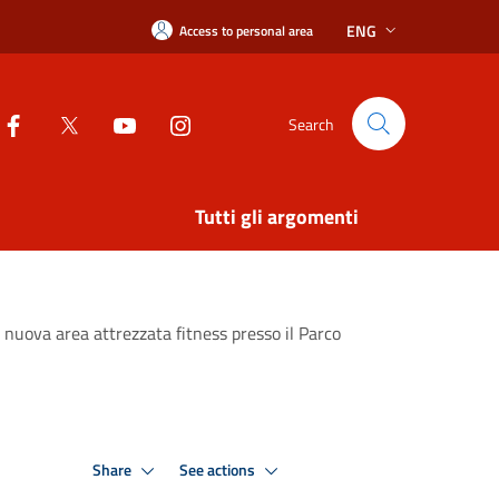
ENG
Access to personal area
Search
Tutti gli argomenti
a nuova area attrezzata fitness presso il Parco
Share
See actions