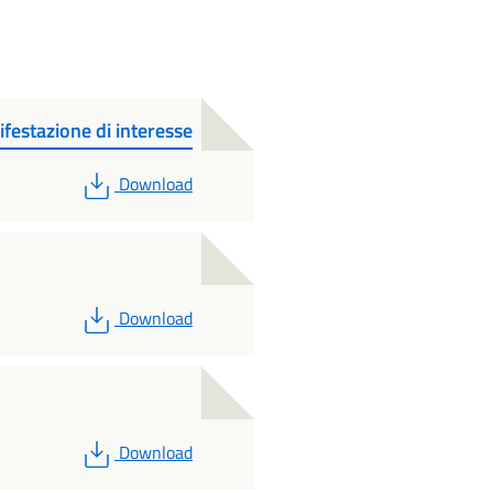
festazione di interesse
PDF
Download
PDF
Download
PDF
Download