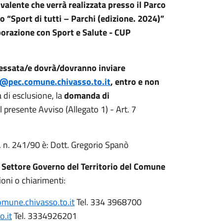
valente che verrà realizzata presso il Parco
 “Sport di tutti – Parchi (edizione. 2024)”
aborazione con Sport e Salute - CUP
ressata/e dovrà/dovranno inviare
o@pec.comune.chivasso.to.it
, entro e non
a di esclusione, la
domanda di
l presente Avviso (Allegato 1) - Art. 7
L. n. 241/90 è: Dott. Gregorio Spanò
l
Settore Governo del Territorio del Comune
ioni o chiarimenti:
mune.chivasso.to.it
Tel. 334 3968700
.it
Tel. 3334926201