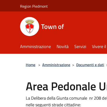
Salta al contenuto principale
Region Piedmont
Town of
Amministrazione
Novità
Servizi
Vivere 
Home
>
Amministrazione
>
Documenti e dati
Area Pedonale U
La Delibera della Giunta comunale nr 208 del 2
nelle seguenti strade cittadine: