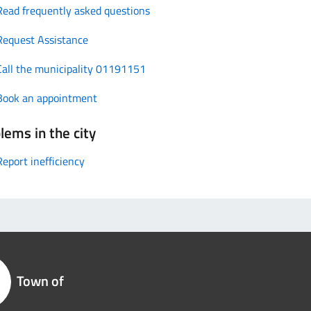
Read frequently asked questions
Request Assistance
Call the municipality 01191151
Book an appointment
lems in the city
Report inefficiency
Town of