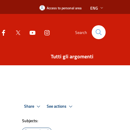
ENG
Access to personal area
Search
Tutti gli argomenti
Share
See actions
Subjects: