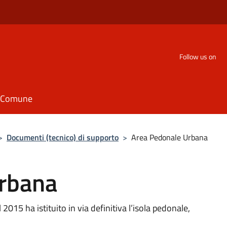
Follow us on
il Comune
>
Documenti (tecnico) di supporto
>
Area Pedonale Urbana
rbana
015 ha istituito in via definitiva l’isola pedonale,