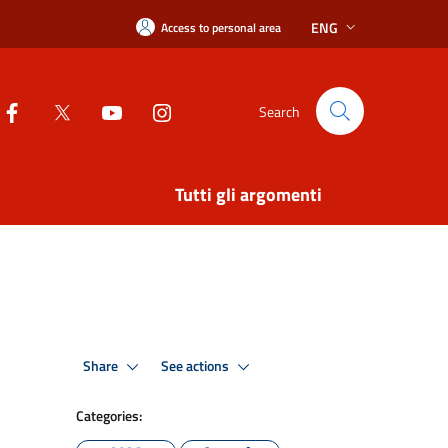
ENG
Access to personal area
Search
Tutti gli argomenti
Share
See actions
Categories: