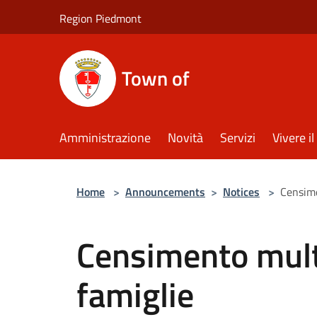
Salta al contenuto principale
Region Piedmont
Town of
Amministrazione
Novità
Servizi
Vivere 
Home
>
Announcements
>
Notices
>
Censime
Censimento mult
famiglie