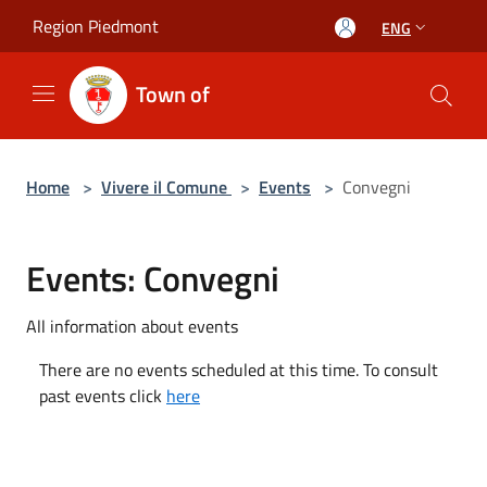
Salta al contenuto principale
Region Piedmont
ENG
Town of
Home
>
Vivere il Comune
>
Events
>
Convegni
Events: Convegni
All information about events
There are no events scheduled at this time. To consult
past events click
here