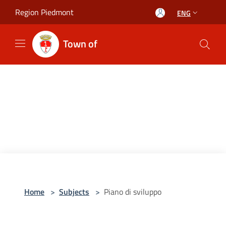
Salta al contenuto principale
Region Piedmont
ENG
Town of
Home
>
Subjects
>
Piano di sviluppo