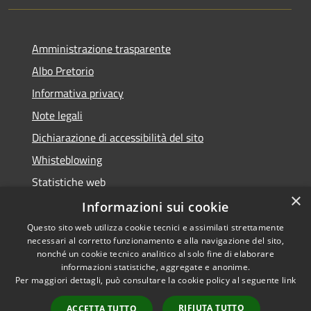
Amministrazione trasparente
Albo Pretorio
Informativa privacy
Note legali
Dichiarazione di accessibilità del sito
Whisteblowing
Statistiche web
×
Segnalazioni di non conformità
Informazioni sui cookie
Questo sito web utilizza cookie tecnici e assimilati strettamente
necessari al corretto funzionamento e alla navigazione del sito,
nonché un cookie tecnico analitico al solo fine di elaborare
informazioni statistiche, aggregate e anonime.
RSS
Copyright © 2026 • Town of •
Per maggiori dettagli, può consultare la cookie policy al seguente
link
Accessibility
Municipium
Powered by
•
Privacy
Admin access
RIFIUTA TUTTO
ACCETTA TUTTO