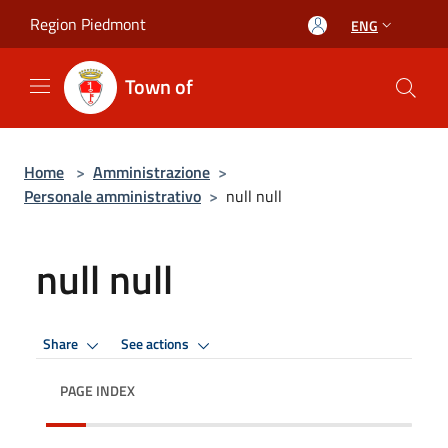
Salta al contenuto principale
Region Piedmont
ENG
Town of
Home
>
Amministrazione
>
Personale amministrativo
>
null null
null null
Share
See actions
PAGE INDEX