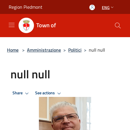
Salta al contenuto principale
Region Piedmont
ENG
Town of
Home
>
Amministrazione
>
Politici
>
null null
null null
Share
See actions