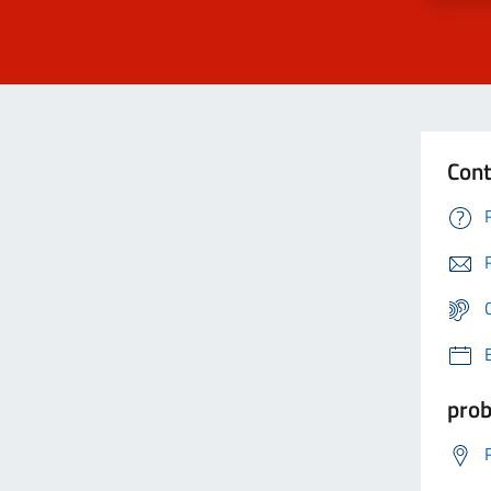
Cont
prob