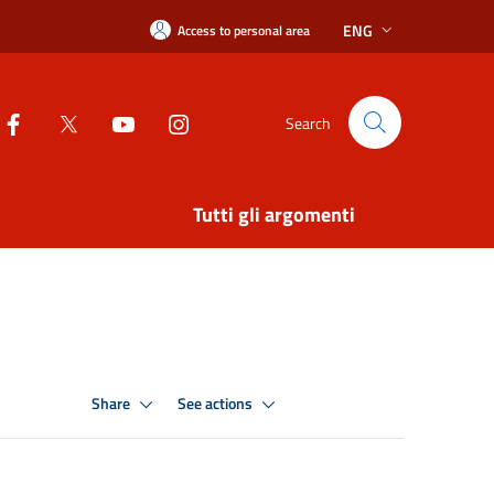
ENG
Access to personal area
Search
Tutti gli argomenti
Share
See actions