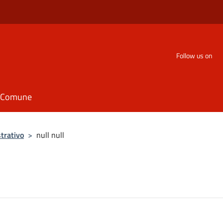
Follow us on
il Comune
trativo
>
null null