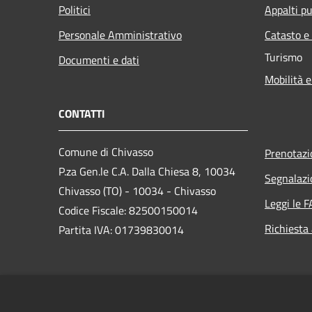
Politici
Appalti pu
Personale Amministrativo
Catasto e
Turismo
Documenti e dati
Mobilità e
CONTATTI
Comune di Chivasso
Prenotaz
P.za Gen.le C.A. Dalla Chiesa 8, 10034
Segnalazi
Chivasso (TO) - 10034 - Chivasso
Leggi le 
Codice Fiscale: 82500150014
Richiesta
Partita IVA: 01739830014
PEC:
protocollo@pec.comune.chivasso.to.it