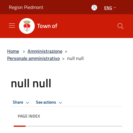
Salta al contenuto principale
Region Piedmont
ENG
Town of
Home
>
Amministrazione
>
Personale amministrativo
>
null null
null null
Share
See actions
PAGE INDEX