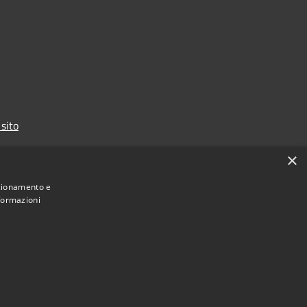
 sito
×
nzionamento e
nformazioni
Municipium
Admin access
2026 • Town of • Powered by
•