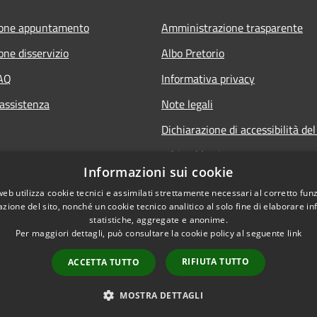
ione appuntamento
Amministrazione trasparente
one disservizio
Albo Pretorio
FAQ
Informativa privacy
 assistenza
Note legali
Dichiarazione di accessibilità del
Whisteblowing
Informazioni sui cookie
Statistiche web
web utilizza cookie tecnici e assimilati strettamente necessari al corretto fu
Segnalazioni di non conformità
azione del sito, nonché un cookie tecnico analitico al solo fine di elaborare i
statistiche, aggregate e anonime.
Per maggiori dettagli, può consultare la cookie policy al seguente
link
RIFIUTA TUTTO
ACCETTA TUTTO
Copyright © 
MOSTRA DETTAGLI