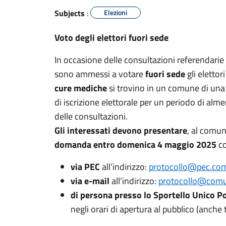
Subjects
:
Elezioni
Voto degli elettori fuori sede
In occasione delle consultazioni referendari
sono ammessi a votare
fuori sede
gli elettor
cure mediche
si trovino in un comune di una
di iscrizione elettorale per un periodo di alme
delle consultazioni.
Gli interessati devono presentare
, al comu
domanda entro domenica 4 maggio 2025
co
via PEC
all’indirizzo:
protocollo@pec.com
via e-mail
all’indirizzo:
protocollo@comun
di persona presso lo Sportello Unico Po
negli orari di apertura al pubblico (anche