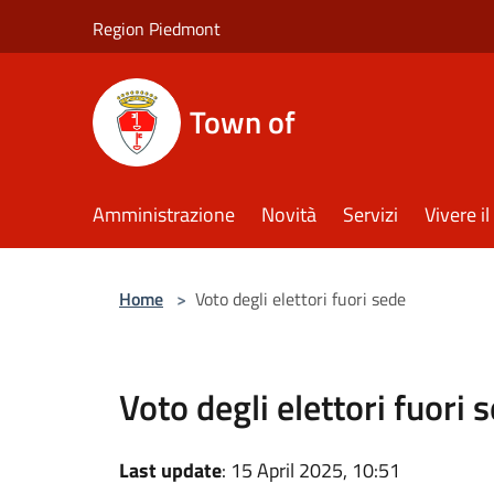
Salta al contenuto principale
Region Piedmont
Town of
Amministrazione
Novità
Servizi
Vivere 
Home
>
Voto degli elettori fuori sede
Voto degli elettori fuori 
Last update
: 15 April 2025, 10:51