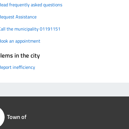
Read frequently asked questions
Request Assistance
Call the municipality 01191151
Book an appointment
lems in the city
Report inefficiency
Town of