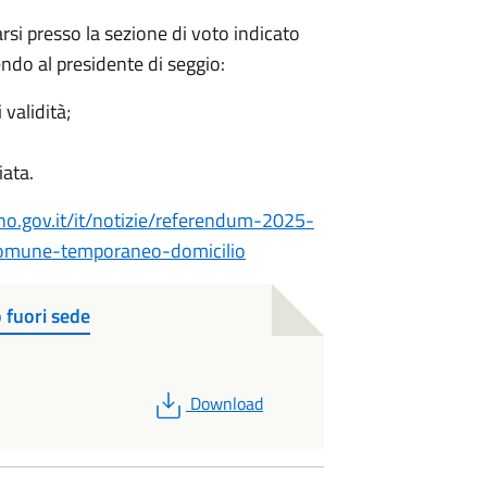
arsi presso la sezione di voto indicato
endo al presidente di seggio:
validità;
iata.
no.gov.it/it/notizie/referendum-2025-
-comune-temporaneo-domicilio
 fuori sede
PDF
Download