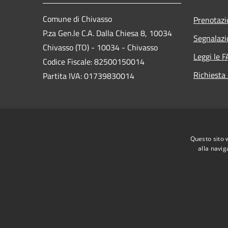
Comune di Chivasso
Prenotaz
P.za Gen.le C.A. Dalla Chiesa 8, 10034
Segnalazi
Chivasso (TO) - 10034 - Chivasso
Leggi le 
Codice Fiscale: 82500150014
Richiesta
Partita IVA: 01739830014
PEC:
protocollo@pec.comune.chivasso.to.it
Questo sito 
Centralino Unico: 01191151
alla navig
RSS
Accessibility
Privacy
Cookie
Sitemap