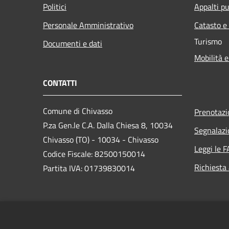
Politici
Appalti pu
Personale Amministrativo
Catasto e
Turismo
Documenti e dati
Mobilità e
CONTATTI
Comune di Chivasso
Prenotaz
P.za Gen.le C.A. Dalla Chiesa 8, 10034
Segnalazi
Chivasso (TO) - 10034 - Chivasso
Leggi le 
Codice Fiscale: 82500150014
Richiesta
Partita IVA: 01739830014
PEC:
protocollo@pec.comune.chivasso.to.it