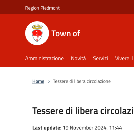
Salta al contenuto principale
Region Piedmont
Town of
Amministrazione
Novità
Servizi
Vivere 
Home
>
Tessere di libera circolazione
Tessere di libera circolaz
Last update
: 19 November 2024, 11:44