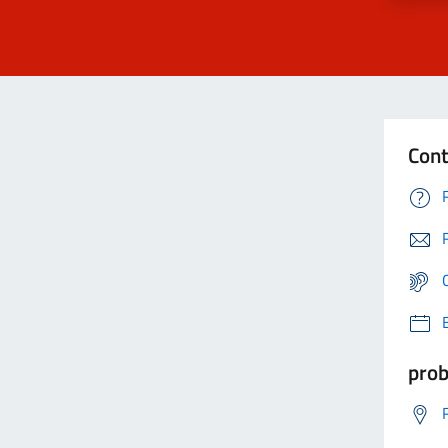
Cont
prob