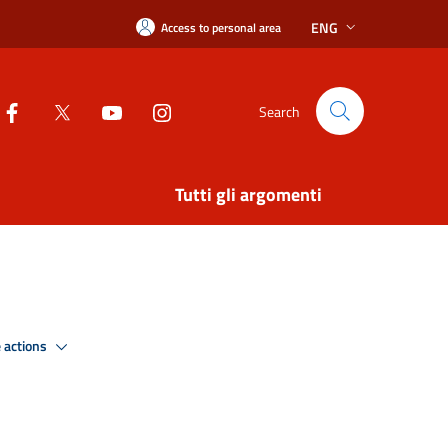
ENG
Access to personal area
Search
Tutti gli argomenti
 actions