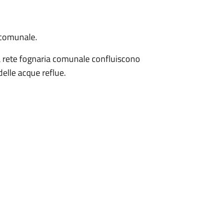
a comunale.
 alla rete fognaria comunale confluiscono
elle acque reflue.
1