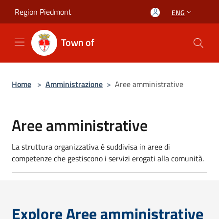
Salta al contenuto principale
Region Piedmont
ENG
Town of
Home
>
Amministrazione
>
Aree amministrative
Aree amministrative
La struttura organizzativa è suddivisa in aree di
competenze che gestiscono i servizi erogati alla comunità.
Explore Aree amministrative