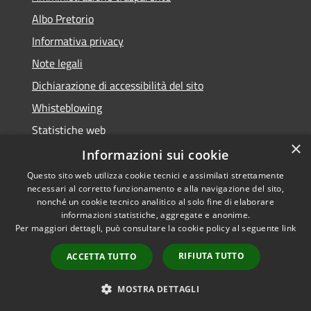
Albo Pretorio
Informativa privacy
Note legali
Dichiarazione di accessibilità del sito
Whisteblowing
Statistiche web
×
Segnalazioni di non conformità
Informazioni sui cookie
Questo sito web utilizza cookie tecnici e assimilati strettamente
necessari al corretto funzionamento e alla navigazione del sito,
nonché un cookie tecnico analitico al solo fine di elaborare
informazioni statistiche, aggregate e anonime.
RSS
Copyright © 2026 • Town of •
Per maggiori dettagli, può consultare la cookie policy al seguente
link
Accessibility
Municipium
Powered by
•
Privacy
Admin access
RIFIUTA TUTTO
ACCETTA TUTTO
Cookie
Sitemap
MOSTRA DETTAGLI