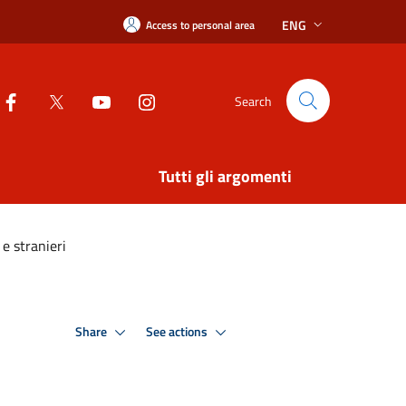
ENG
Access to personal area
Search
Tutti gli argomenti
 e stranieri
Share
See actions