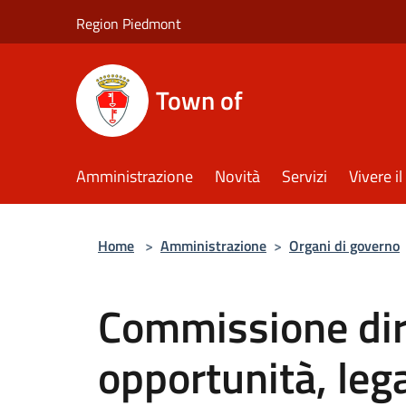
Salta al contenuto principale
Region Piedmont
Town of
Amministrazione
Novità
Servizi
Vivere 
Home
>
Amministrazione
>
Organi di governo
Commissione diri
opportunità, lega