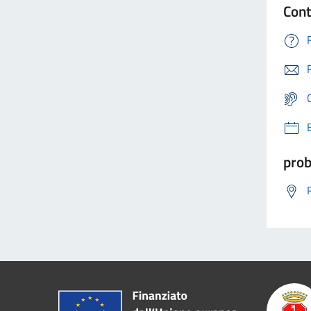
Cont
prob