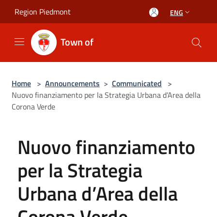
Salta al contenuto principale
Region Piedmont
ENG
Town of
Home
>
Announcements
>
Communicated
>
Nuovo finanziamento per la Strategia Urbana d’Area della
Corona Verde
Nuovo finanziamento
per la Strategia
Urbana d’Area della
Corona Verde