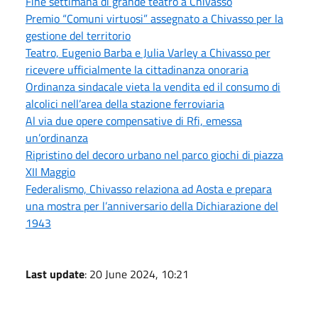
Fine settimana di grande teatro a Chivasso
Premio “Comuni virtuosi” assegnato a Chivasso per la
gestione del territorio
Teatro, Eugenio Barba e Julia Varley a Chivasso per
ricevere ufficialmente la cittadinanza onoraria
Ordinanza sindacale vieta la vendita ed il consumo di
alcolici nell’area della stazione ferroviaria
Al via due opere compensative di Rfi, emessa
un’ordinanza
Ripristino del decoro urbano nel parco giochi di piazza
XII Maggio
Federalismo, Chivasso relaziona ad Aosta e prepara
una mostra per l’anniversario della Dichiarazione del
1943
Last update
: 20 June 2024, 10:21