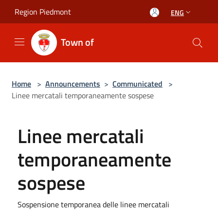
Salta al contenuto principale
Region Piedmont
ENG
Town of
Home
>
Announcements
>
Communicated
>
Linee mercatali temporaneamente sospese
Linee mercatali
temporaneamente
sospese
Sospensione temporanea delle linee mercatali