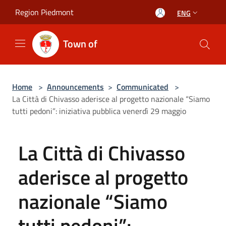
Salta al contenuto principale
Region Piedmont
ENG
Town of
Home
>
Announcements
>
Communicated
>
La Città di Chivasso aderisce al progetto nazionale “Siamo
tutti pedoni”: iniziativa pubblica venerdì 29 maggio
La Città di Chivasso
aderisce al progetto
nazionale “Siamo
tutti pedoni”: