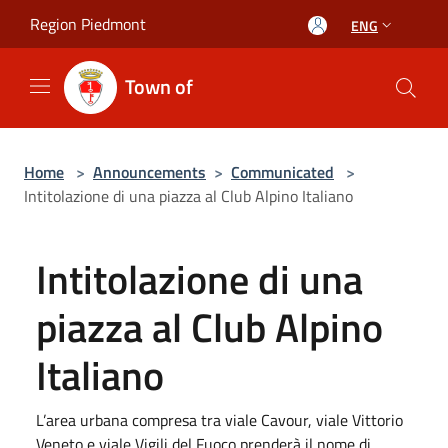
Salta al contenuto principale
Region Piedmont
ENG
Town of
Home
>
Announcements
>
Communicated
>
Intitolazione di una piazza al Club Alpino Italiano
Intitolazione di una
piazza al Club Alpino
Italiano
L’area urbana compresa tra viale Cavour, viale Vittorio
Veneto e viale Vigili del Fuoco prenderà il nome di