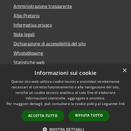
Amministrazione trasparente
Albo Pretorio
Informativa privacy
Note legali
Dichiarazione di accessibilità del sito
Whisteblowing
Statistiche web
×
Segnalazioni di non conformità
Informazioni sui cookie
Questo sito web utilizza cookie tecnici e assimilati strettamente
necessari al corretto funzionamento e alla navigazione del sito,
nonché un cookie tecnico analitico al solo fine di elaborare
informazioni statistiche, aggregate e anonime.
RSS
Copyright © 2026 • Town of •
Per maggiori dettagli, può consultare la cookie policy al seguente
link
Accessibility
Municipium
Powered by
•
Privacy
Admin access
RIFIUTA TUTTO
ACCETTA TUTTO
Cookie
Sitemap
MOSTRA DETTAGLI