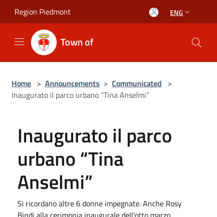
Salta al contenuto principale
Region Piedmont
ENG
Town of
Home
>
Announcements
>
Communicated
>
Inaugurato il parco urbano “Tina Anselmi”
Inaugurato il parco
urbano “Tina
Anselmi”
Si ricordano altre 6 donne impegnate. Anche Rosy
Bindi alla cerimonia inaugurale dell'otto marzo