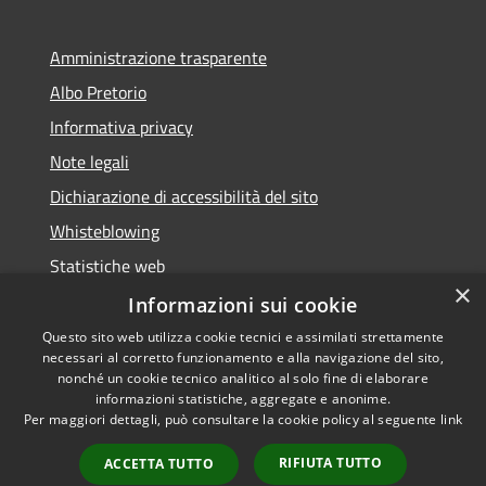
Amministrazione trasparente
Albo Pretorio
Informativa privacy
Note legali
Dichiarazione di accessibilità del sito
Whisteblowing
Statistiche web
×
Segnalazioni di non conformità
Informazioni sui cookie
Questo sito web utilizza cookie tecnici e assimilati strettamente
necessari al corretto funzionamento e alla navigazione del sito,
nonché un cookie tecnico analitico al solo fine di elaborare
informazioni statistiche, aggregate e anonime.
RSS
Copyright © 2026 • Town of •
Per maggiori dettagli, può consultare la cookie policy al seguente
link
Accessibility
Municipium
Powered by
•
Privacy
Admin access
RIFIUTA TUTTO
ACCETTA TUTTO