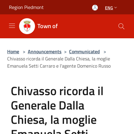
Salta al contenuto principale
Region Piedmont
ENG
Town of
Home
>
Announcements
>
Communicated
>
Chivasso ricorda il Generale Dalla Chiesa, la moglie
Emanuela Setti Carraro e l'agente Domenico Russo
Chivasso ricorda il
Generale Dalla
Chiesa, la moglie
Emanuela Setti