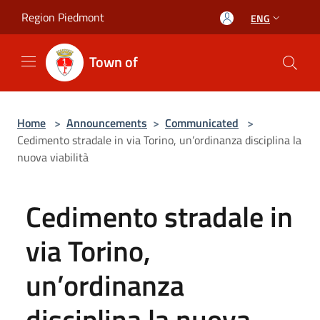
Salta al contenuto principale
Region Piedmont
ENG
Town of
Home
>
Announcements
>
Communicated
>
Cedimento stradale in via Torino, un’ordinanza disciplina la
nuova viabilità
Cedimento stradale in
via Torino,
un’ordinanza
disciplina la nuova