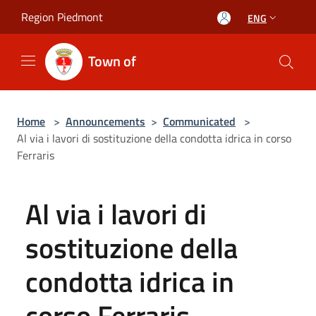
Salta al contenuto principale
Region Piedmont
ENG
Town of
Home
>
Announcements
>
Communicated
>
Al via i lavori di sostituzione della condotta idrica in corso
Ferraris
Al via i lavori di
sostituzione della
condotta idrica in
corso Ferraris