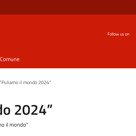
Follow us on
il Comune
“Puliamo il mondo 2024”
do 2024”
amo il mondo"