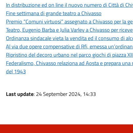
In distribuzione ed on line il nuovo numero di Città di C
Fine settimana di grande teatro a Chivasso
Premio “Comuni virtuosi” assegnato a Chivasso per la ges
Teatro, Eugenio Barba e Julia Varley a Chivasso per riceve
Ordinanza sindacale vieta la vendita ed il consumo di alcol
Al via due opere compensative di Rfi, emessa un’ordina
Ripristino del decoro urbano nel parco giochi di piazza XI
Federalismo, Chivasso relaziona ad Aosta e prepara una m
del 1943
Last update
: 24 September 2024, 14:33