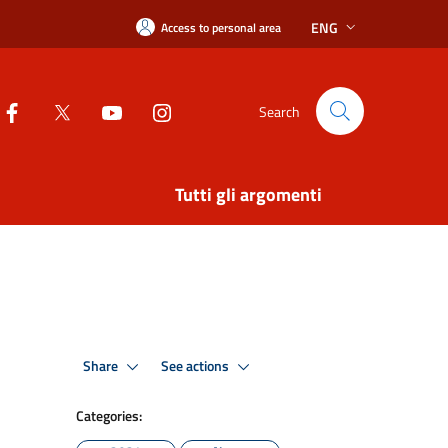
ENG
Access to personal area
Search
Tutti gli argomenti
Share
See actions
Categories: