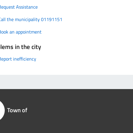
Request Assistance
Call the municipality 01191151
Book an appointment
lems in the city
Report inefficiency
Town of