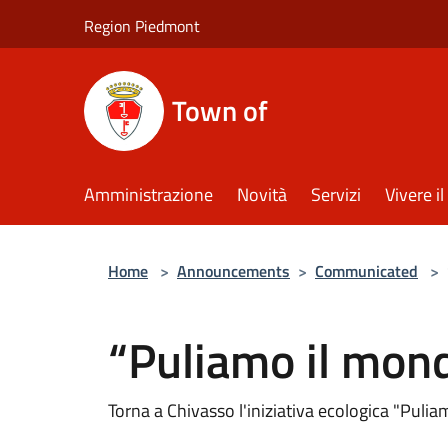
Salta al contenuto principale
Region Piedmont
Town of
Amministrazione
Novità
Servizi
Vivere 
Home
>
Announcements
>
Communicated
>
“Puliamo il mon
Torna a Chivasso l'iniziativa ecologica "Puli