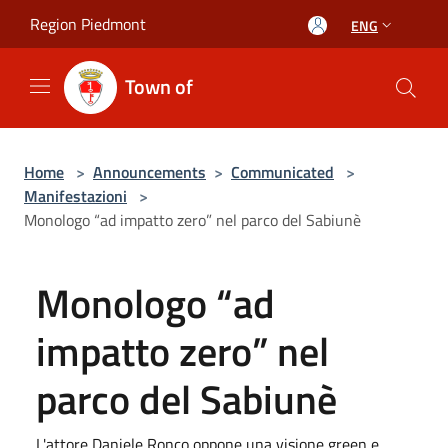
Salta al contenuto principale
Region Piedmont
ENG
Town of
Home
>
Announcements
>
Communicated
>
Manifestazioni
>
Monologo “ad impatto zero” nel parco del Sabiunè
Monologo “ad
impatto zero” nel
parco del Sabiunè
L'attore Daniele Ronco oppone una visione green e