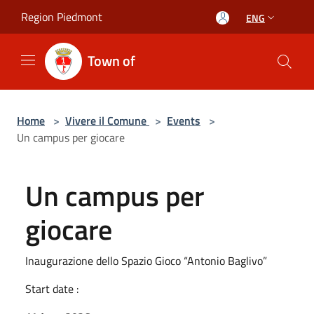
Salta al contenuto principale
Region Piedmont
ENG
Town of
Home
>
Vivere il Comune
>
Events
>
Un campus per giocare
Un campus per
giocare
Inaugurazione dello Spazio Gioco “Antonio Baglivo”
Start date :