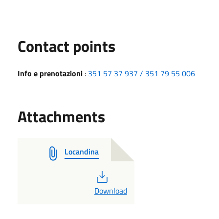
Contact points
Info e prenotazioni
:
351 57 37 937 / 351 79 55 006
Attachments
Locandina
PDF
Download