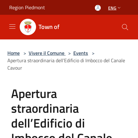
Salta al contenuto principale
Region Piedmont
ENG
Town of
Home
>
Vivere il Comune
>
Events
>
Apertura straordinaria dell’Edificio di Imbocco del Canale
Cavour
Apertura
straordinaria
dell’Edificio di
Imbocco del Canale