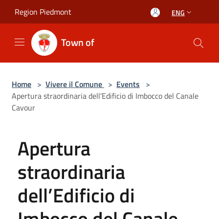
Salta al contenuto principale
Region Piedmont
ENG
Town of
Home
>
Vivere il Comune
>
Events
>
Apertura straordinaria dell’Edificio di Imbocco del Canale
Cavour
Apertura
straordinaria
dell’Edificio di
Imbocco del Canale