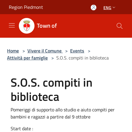
Salta al contenuto principale
Region Piedmont
ENG
Town of
Home
>
Vivere il Comune
>
Events
>
Attività per famiglie
>
S.O.S. compiti in biblioteca
S.O.S. compiti in
biblioteca
Pomeriggi di supporto allo studio e aiuto compiti per
bambini e ragazzi a partire dal 9 ottobre
Start date :