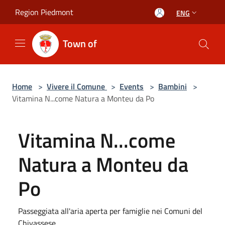
Salta al contenuto principale
Region Piedmont
ENG
Town of
Home
>
Vivere il Comune
>
Events
>
Bambini
>
Vitamina N...come Natura a Monteu da Po
Vitamina N...come
Natura a Monteu da
Po
Passeggiata all'aria aperta per famiglie nei Comuni del
Chivassese