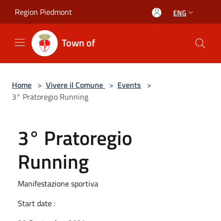
Salta al contenuto principale
Region Piedmont
ENG
Town of
Home
>
Vivere il Comune
>
Events
>
3° Pratoregio Running
3° Pratoregio
Running
Manifestazione sportiva
Start date :