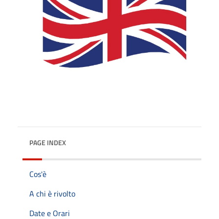
PAGE INDEX
Cos'è
A chi è rivolto
Date e Orari