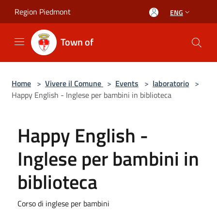
Salta al contenuto principale
Region Piedmont
ENG
Town of
Home
>
Vivere il Comune
>
Events
>
laboratorio
>
Happy English - Inglese per bambini in biblioteca
Happy English -
Inglese per bambini in
biblioteca
Corso di inglese per bambini