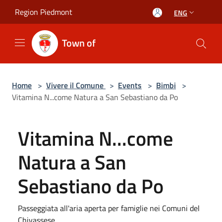
Salta al contenuto principale
Region Piedmont
ENG
Town of
Home
>
Vivere il Comune
>
Events
>
Bimbi
>
Vitamina N...come Natura a San Sebastiano da Po
Vitamina N...come
Natura a San
Sebastiano da Po
Passeggiata all'aria aperta per famiglie nei Comuni del
Chivassese