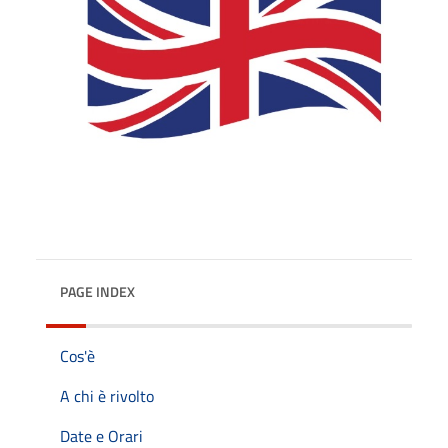
PAGE INDEX
Cos'è
A chi è rivolto
Date e Orari