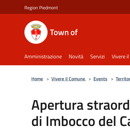
Salta al contenuto principale
Region Piedmont
Town of
Amministrazione
Novità
Servizi
Vivere 
Home
>
Vivere il Comune
>
Events
>
Territo
Apertura straordi
di Imbocco del C