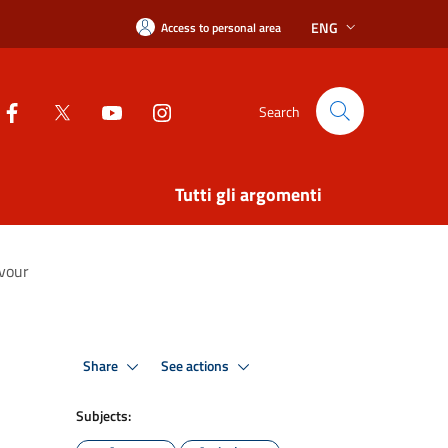
ENG
Access to personal area
Search
Tutti gli argomenti
avour
Share
See actions
Subjects: