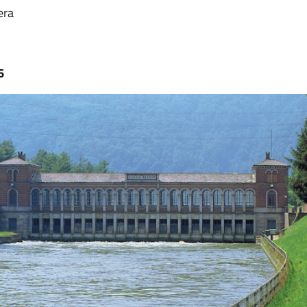
era
6