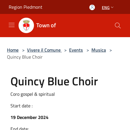
Salta al contenuto principale
Region Piedmont
ENG
Town of
Home
>
Vivere il Comune
>
Events
>
Musica
>
Quincy Blue Choir
Quincy Blue Choir
Coro gospel & spiritual
Start date :
19 December 2024
End date: