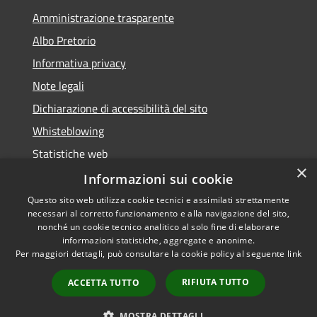
Amministrazione trasparente
Albo Pretorio
Informativa privacy
Note legali
Dichiarazione di accessibilità del sito
Whisteblowing
Statistiche web
×
Segnalazioni di non conformità
Informazioni sui cookie
Questo sito web utilizza cookie tecnici e assimilati strettamente
necessari al corretto funzionamento e alla navigazione del sito,
nonché un cookie tecnico analitico al solo fine di elaborare
informazioni statistiche, aggregate e anonime.
RSS
Copyright © 2026 • Town of •
Per maggiori dettagli, può consultare la cookie policy al seguente
link
Accessibility
Municipium
Powered by
•
Privacy
Admin access
RIFIUTA TUTTO
ACCETTA TUTTO
Cookie
Sitemap
MOSTRA DETTAGLI