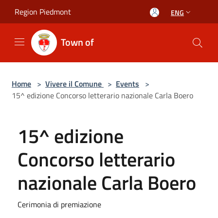
Salta al contenuto principale
Region Piedmont
ENG
Town of
Home
>
Vivere il Comune
>
Events
>
15^ edizione Concorso letterario nazionale Carla Boero
15^ edizione
Concorso letterario
nazionale Carla Boero
Cerimonia di premiazione