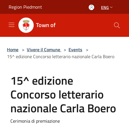
Salta al contenuto principale
Region Piedmont
ENG
Town of
Home
>
Vivere il Comune
>
Events
>
15^ edizione Concorso letterario nazionale Carla Boero
15^ edizione
Concorso letterario
nazionale Carla Boero
Cerimonia di premiazione